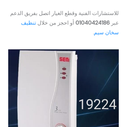
للاستشارات الفنية وقطع الغيار اتصل بفريق الدعم
عبر
01040424186
أو احجز من خلال
تنظيف
سخان سيم
.