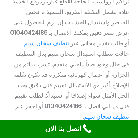
تراكم الرواسب، الحاجة لقطع غيار، وموقع الخدمة.
عادة تشمل التكلفة التفريغ، التنظيف، فحص
العناصر واستبدال الحشيات إن لزم. للحصول على
عرض سعر دقيق يمكنك الاتصال بـ
01040424185
أو طلب تقدير مجاني عبر
تنظيف سخان سيم
.
حالات تتطلب استبدال سخان سيم بدل التنظيف
في حال وجود صدأ داخلي متقدم، تسرب دائم من
الخزان، أو أعطال كهربائية متكررة قد تكون تكلفة
الإصلاح أكبر من الاستبدال. تقييم فني دقيق يحدد
الحل الأمثل سواء إصلاحًا أو استبدالًا. لطلب تقييم
فني ميداني اتصل بـ
01040424186
أو احجز عبر
تنظيف سخان سيم
.
طرق متقدمة لتنظيف سخان سيم للمتخصصين
اتصل بنا الان
المتخصصون يستخدمون تقنيات مثل التفجير بالماء