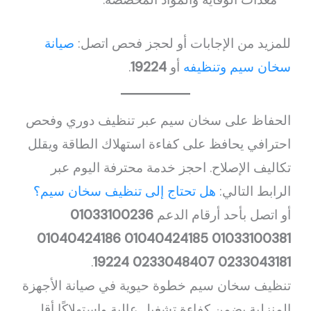
للمزيد من الإجابات أو لحجز فحص اتصل:
صيانة
سخان سيم وتنظيفه
أو
19224
.
الحفاظ على سخان سيم عبر تنظيف دوري وفحص
احترافي يحافظ على كفاءة استهلاك الطاقة ويقلل
تكاليف الإصلاح. احجز خدمة محترفة اليوم عبر
الرابط التالي:
هل تحتاج إلى تنظيف سخان سيم؟
أو اتصل بأحد أرقام الدعم
01033100236
01040424186
01040424185
01033100381
.
19224
0233048407
0233043181
تنظيف سخان سيم خطوة حيوية في صيانة الأجهزة
المنزلية يضمن كفاءة تشغيل عالية واستهلاكًا أقل