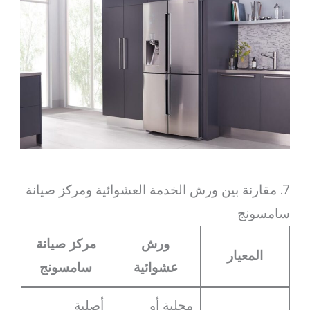
7. مقارنة بين ورش الخدمة العشوائية ومركز صيانة
سامسونج
ورش
مركز صيانة
المعيار
عشوائية
سامسونج
محلية أو
أصلية