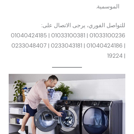
الموسمية.
للتواصل الفوري، يرجى الاتصال على:
01033100236 | 01033100381 | 01040424185
| 01040424186 | 0233043181 | 0233048407
| 19224