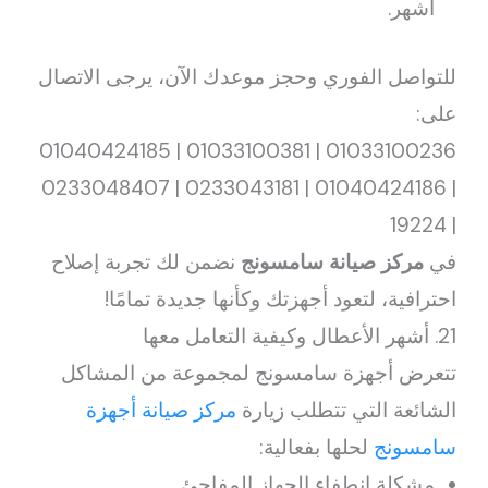
أشهر.
للتواصل الفوري وحجز موعدك الآن، يرجى الاتصال
على:
01033100236 | 01033100381 | 01040424185
| 01040424186 | 0233043181 | 0233048407
| 19224
في
مركز صيانة سامسونج
نضمن لك تجربة إصلاح
احترافية، لتعود أجهزتك وكأنها جديدة تمامًا!
21. أشهر الأعطال وكيفية التعامل معها
تتعرض أجهزة سامسونج لمجموعة من المشاكل
الشائعة التي تتطلب زيارة
مركز صيانة أجهزة
سامسونج
لحلها بفعالية:
مشكلة انطفاء الجهاز المفاجئ