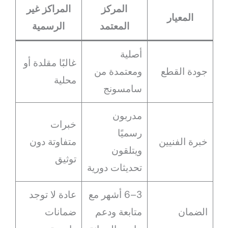
المركز
المراكز غير
المعيار
المعتمد
الرسمية
أصلية
غالبًا مقلدة أو
جودة القطع
ومعتمدة من
محلية
سامسونج
مدربون
خبرات
رسميًا
خبرة الفنيين
متفاوتة دون
ويتلقون
توثيق
تحديثات دورية
3–6 أشهر مع
عادة لا توجد
الضمان
متابعة ودعم
ضمانات