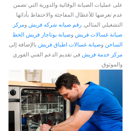
على عمليات الصيانة الوقائية والدورية التي تضمن
عدم تعرضها للأعطال المفاجئة والاحتفاظ بأدائها
التشغيلي المثالي.
رقم صيانه شركه فريش
و
مركز
صيانة غسالات فريش
و
صيانة بوتاجاز فريش الخط
الساخن
و
صيانة غسالات اطباق فريش
بالإضافة إلى
مركز خدمة فريش
في تقديم الدعم الفني الفوري
والموثوق.