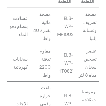
القطعة
القطعة
مضخة
مضخة
ELB-
غسالات
تصريف
مائية
WP-
بنظام دفع
وغسالة
بقدرة 40
MP1002
الماء
إلـبا
واط
عنصر
مقاوم
ELB-
تسخين
تدفئة
سخانات
WP-
سخان
2200
كهربائية
HT0821
مياه 8 لتر
واط
باعث
ترموستا
ELB-
حرارة
ت ثلاجة
WP-
رقمي
ثلاجات