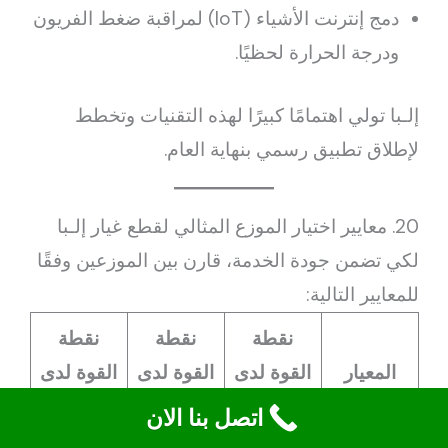
دمج إنترنت الأشياء (IoT) لمراقبة ضغط الفريون
ودرجة الحرارة لحظيًا.
إلـبا تولي اهتمامًا كبيرًا لهذه التقنيات وتخطط
لإطلاق تطبيق رسمي بنهاية العام.
20. معايير اختيار الموزع المثالي لقطع غيار إلـبا
لكي تضمن جودة الخدمة، قارن بين الموزعين وفقًا
للمعايير التالية:
نقطة
نقطة
نقطة
المعيار
القوة لدى
القوة لدى
القوة لدى
الموزع A
الموزع B
الموزع C
اتصل بنا الان