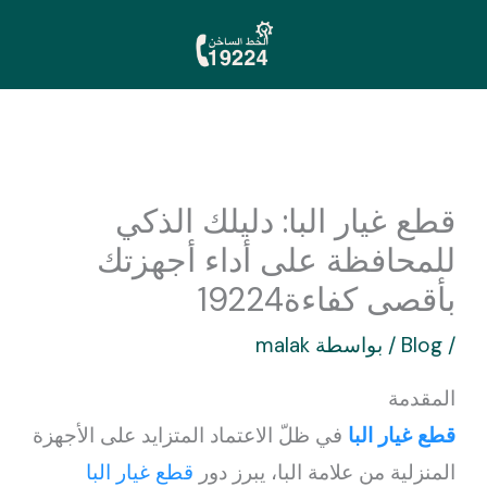
خطي
لى
لمحتوى
قطع غيار البا: دليلك الذكي
للمحافظة على أداء أجهزتك
بأقصى كفاءة19224
/
Blog
/ بواسطة
malak
المقدمة
قطع غيار البا
في ظلّ الاعتماد المتزايد على الأجهزة
المنزلية من علامة البا، يبرز دور
قطع غيار البا