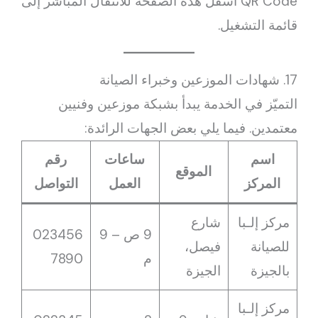
QR Code أسفل هذه الصفحة للانتقال المباشر إلى
قائمة التشغيل.
17. شهادات الموزعين وخبراء الصيانة
التميّز في الخدمة يبدأ بشبكة موزعين وفنيين
معتمدين. فيما يلي بعض الجهات الرائدة:
اسم
ساعات
رقم
الموقع
المركز
العمل
التواصل
مركز إلـبا
شارع
9 ص – 9
023456
للصيانة
فيصل،
م
7890
بالجيزة
الجيزة
مركز إلـبا