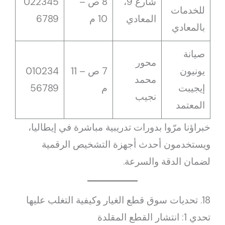
شارع 9،
8 ص –
022345
للخدمات
المعادي
10 م
6789
بالمعادي
صيانة
محور
يونيون
7 ص – 11
010234
محمد
إيجيبت
م
56789
نجيب
المعتمد
خبراؤنا مرّوا بدورات تدريبية مباشرة في إيطاليا،
ويستخدمون أحدث أجهزة التشخيص الرقمية
لضمان الدقة والسرعة.
18. تحديات سوق قطع الغيار وكيفية التغلب عليها
تحدي 1: انتشار القطع المقلدة