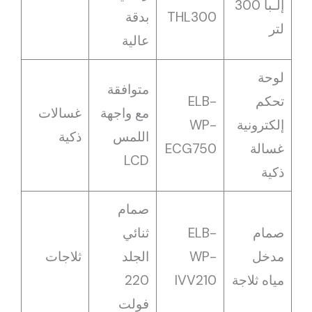
إلـبا 300
THL300
بدقة
لتر
عالية
لوحة
متوافقة
تحكم
ELB-
مع واجهة
غسالات
إلكترونية
WP-
اللمس
ذكية
غسالة
ECG750
LCD
ذكية
صمام
صمام
ELB-
ثنائي
مدخل
WP-
الجلد
ثلاجات
مياه ثلاجة
IVV210
220
فولت