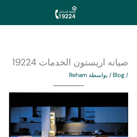
خطي
لى
لمحتوى
صيانه اريستون الخدمات 19224
/
Blog
/ بواسطة
Reham