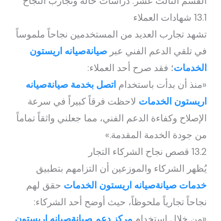
القسم الثالث عشر: دراسات حالة وتجارب النجاح
13.1 شهادات العملاء
تشهد تجارب العديد من المستخدمين نجاحاً ملموساً
في تلقي الدعم الفني عبر
صيانةصيانه اريستون
الخدمات
؛ فقد صرح أحد العملاء:
«منذ أن بدأت باستخدام
اتصل بخدمة صيانةصيانه
اريستون الخدمات
لاحظت فرقاً كبيراً في سرعة
الإصلاح وكفاءة الدعم الفني، مما جعلني واثقاً تماماً
من جودة الخدمة المقدمة.»
13.2 قصص نجاح الشركاء التجار
يُظهر الشركاء والموزعين أن التزامهم بتطبيق
خدمات صيانةصيانه اريستون الخدمات
حقق لهم
نجاحاً تجارياً ملحوظاً، حيث أوضح أحد الشركاء:
«من خلال استخدام
مركز دعم صيانةصيانه اريستون