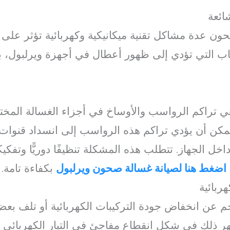
ائعة
ن عدة مشاكل تقنية ميكانيكية وكهربائية تؤثر على أد
ب التي تؤدي إلى ظهور أعطال في أجهزة ويرلبول، با
 تراكم الرواسب والأوساخ في أجزاء الغسالة المختلف
مكن أن يؤدي تراكم هذه الرواسب إلى انسداد قنوات
ل الجهاز. تتطلب هذه المشكلة تنظيفًا دوريًّا وتفكيكً
اضغط هنا لصيانة غسالة صحون ويرلبول
بكفاءة تامة.
ربائية
م عن انخفاض جودة التركيبات الكهربائية أو تلف بعض ا
ر ذلك في شكل انقطاع مفاجئ في التيار الكهربائي أ