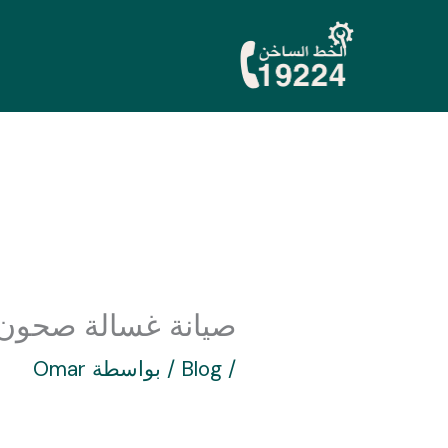
خطي
لى
لمحتوى
صيانة غسالة صحون ويرل
/
Blog
/ بواسطة
Omar