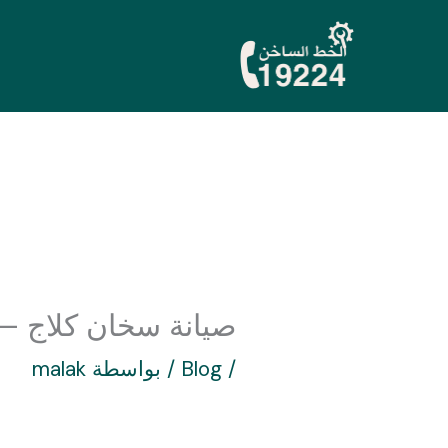
خطي
لى
لمحتوى
صيانة سخان كلاج — ال
/
Blog
/ بواسطة
malak