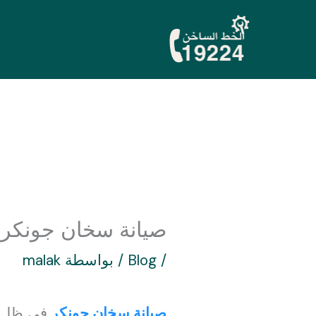
خطي
لى
لمحتوى
صيانة سخان جونكر: دلي
/
Blog
/ بواسطة
malak
صيانة سخان جونكر
في ظل از