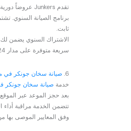
تقدم Junkers عروضاً دورية ضمن خيار
برنامج الصيانة السنوي. تش
ثابت.
الاشتراك السنوي يضمن لك 
سريعة متوفرة على مدار 24 ساعة عبر الرقم 19224.
6.
صيانة سخان جونكر في م
خدمة
صيانة سخان جونكر ف
بعد حجز الموعد عبر الموقع أو الاتصال على 01040424185، يتوجه 
تتضمن الخدمة مراقبة أداء ا
وفق المعايير الموصى بها من