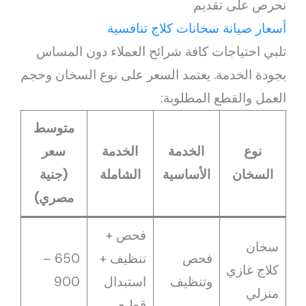
نحرص على تقديم
أسعار صيانة سخانات كلاج تنافسية
تلبي احتياجات كافة شرائح العملاء دون المساس
بجودة الخدمة. يعتمد السعر على نوع السخان وحجم
العمل والقطع المطلوبة:
متوسط
نوع
الخدمة
الخدمة
سعر
السخان
الأساسية
الشاملة
(جنية
مصري)
فحص +
سخان
فحص
تنظيف +
650 –
كلاج غازي
وتنظيف
استبدال
900
منزلي
قطـع