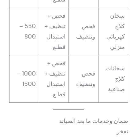
سخان
فحص +
كلاج
فحص
تنظيف +
550 –
كهربائي
وتنظيف
استبدال
800
منزلي
قطـع
فحص +
سخانات
فحص
تنظيف +
1000 –
كلاج
وتنظيف
استبدال
1500
صناعية
قطـع
ضمان وخدمات ما بعد الصيانة
تفخر