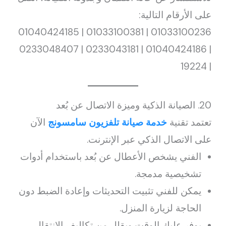
على الأرقام التالية:
01033100236 | 01033100381 | 01040424185
| 01040424186 | 0233043181 | 0233048407
| 19224
20. الصيانة الذكية وميزة الاتصال عن بُعد
تعتمد تقنية
خدمة صيانة تلفزيون سامسونج
الآن
على الاتصال الذكي عبر الإنترنت.
الفني يشخص الأعطال عن بُعد باستخدام أدوات
تشخيصية مدمجة.
يمكن للفني تثبيت التحديثات وإعادة الضبط دون
الحاجة لزيارة المنزل.
يوفر عليك الوقت ويقلل من تكاليف الانتقال.