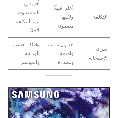
أقل في
أعلى قليلًا
البداية، وقد
التكلفة
ولكنها
تزيد التكلفة
مضمونة
لاحقًا
جداول زمنية
يختلف حسب
سرعة
واضحة
الورشة
الاستجابة
ومحددة
والموسم