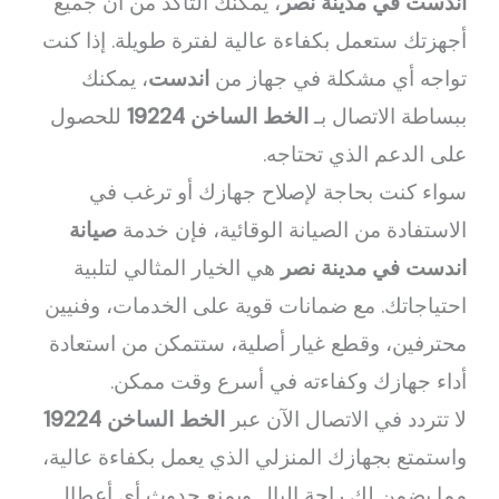
اندست في مدينة نصر
، يمكنك التأكد من أن جميع
أجهزتك ستعمل بكفاءة عالية لفترة طويلة. إذا كنت
تواجه أي مشكلة في جهاز من
اندست
، يمكنك
ببساطة الاتصال بـ
الخط الساخن 19224
للحصول
على الدعم الذي تحتاجه.
سواء كنت بحاجة لإصلاح جهازك أو ترغب في
الاستفادة من الصيانة الوقائية، فإن خدمة
صيانة
اندست في مدينة نصر
هي الخيار المثالي لتلبية
احتياجاتك. مع ضمانات قوية على الخدمات، وفنيين
محترفين، وقطع غيار أصلية، ستتمكن من استعادة
أداء جهازك وكفاءته في أسرع وقت ممكن.
لا تتردد في الاتصال الآن عبر
الخط الساخن 19224
واستمتع بجهازك المنزلي الذي يعمل بكفاءة عالية،
مما يضمن لك راحة البال ويمنع حدوث أي أعطال