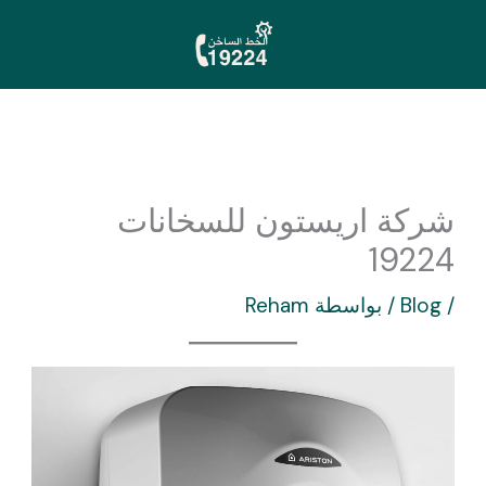
خطي
لى
لمحتوى
شركة اريستون للسخانات
19224
/
Blog
/ بواسطة
Reham