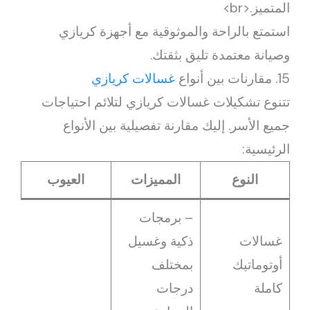
المتميز.<br>
استمتع بالراحة والموثوقية مع أجهزة كريازي
وصيانة معتمدة تليق بثقتك.
15. مقارنات بين أنواع
غسالات كريازي
تتنوع تشكيلات غسالات كريازي لتلائم احتياجات
جميع الأسر. إليك مقارنة تفصيلية بين الأنواع
الرئيسية:
النوع
المميزات
العيوب
– برمجات
غسالات
ذكية وغسيل
أوتوماتيك
بمختلف
كاملة
درجات