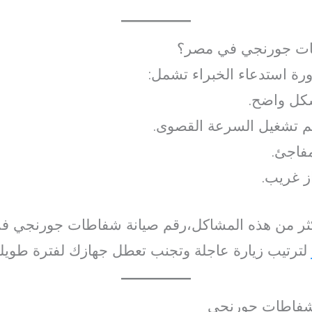
طات جورنجي في مصر؟
رة استدعاء الخبراء تشمل:
شكل واضح.
 تشغيل السرعة القصوى.
مفاجئ.
ز غريب.
ر من هذه المشاكل،رقم صيانة شفاطات جورنجي فلا ت
لترتيب زيارة عاجلة وتجنب تعطل جهازك لفترة طويلة
 شفاطات جورنجي