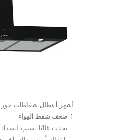
أشهر أعطال شفاطات جورنجي
ضعف شفط الهواء
يحدث غالبًا بسبب انسداد
بانتظام أو استبداله بآخر ج