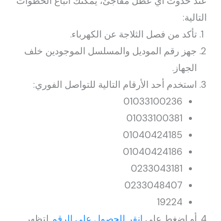
عند حدوث أي عطل مفاجئ، يمكنك اتباع الخطوات
التالية:
تأكد من فصل الثلاجة عن الكهرباء.
جهز رقم الموديل والمسلسل الموجودين خلف
الجهاز.
استخدم أحد الأرقام التالية للتواصل الفوري:
01033100236
01033100381
01040424185
01040424186
0233043181
0233048407
19224
أو اضغط على
انقر للحصول على الرقم
لتظهر