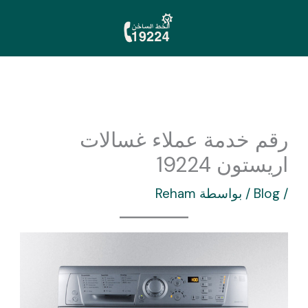
خطي
لى
لمحتوى
رقم خدمة عملاء غسالات
اريستون 19224
/
Blog
/ بواسطة
Reham