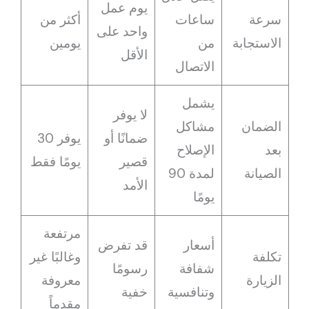
يوم عمل
سرعة
ساعات
أكثر من
واحد على
الاستجابة
من
يومين
الأقل
الاتصال
يشمل
لا يوفر
الضمان
مشاكل
ضمانًا أو
يوفر 30
بعد
الإصلاح
قصير
يومًا فقط
الصيانة
لمدة 90
الأمد
يومًا
مرتفعة
أسعار
قد تفرض
تكلفة
وغالبًا غير
شفافة
رسومًا
الزيارة
معروفة
وتنافسية
خفية
مقدماً