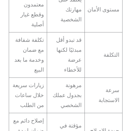
معتمدون
مستوى الأمان
مهارتك
وقطع غيار
الشخصية
أصلية
قد تبدو أقل
تكلفة شفافة
مبدئيًا لكنها
مع ضمان
التكلفة
عرضة
وخدمة ما بعد
للأخطاء
البيع
مرهونة
زيارات سريعة
سرعة
بجدول عملك
خلال ساعات
الاستجابة
الشخصي
من الطلب
إصلاح دائم مع
مؤقتة في
جودة الإصلاح
ضمان لمدة