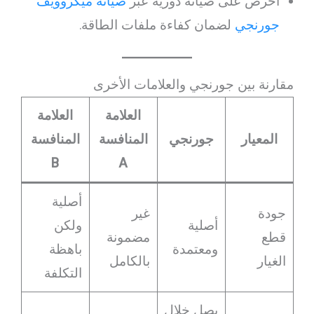
احرص على صيانة دورية عبر
صيانة ميكروويف
جورنجي
لضمان كفاءة ملفات الطاقة.
مقارنة بين جورنجي والعلامات الأخرى
العلامة
العلامة
المعيار
جورنجي
المنافسة
المنافسة
B
A
أصلية
جودة
غير
أصلية
ولكن
قطع
مضمونة
ومعتمدة
باهظة
الغيار
بالكامل
التكلفة
يصل خلال