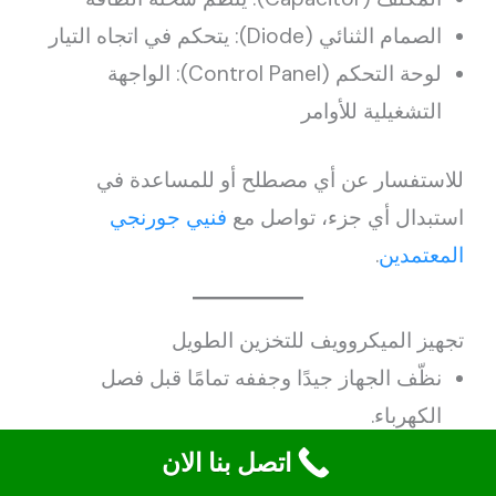
الصمام الثنائي (Diode): يتحكم في اتجاه التيار
لوحة التحكم (Control Panel): الواجهة
التشغيلية للأوامر
للاستفسار عن أي مصطلح أو للمساعدة في
استبدال أي جزء، تواصل مع
فنيي جورنجي
المعتمدين
.
تجهيز الميكروويف للتخزين الطويل
نظّف الجهاز جيدًا وجففه تمامًا قبل فصل
الكهرباء.
احتفظ بالباب مفتوحًا جزئيًا لمنع تكوّن الروائح
اتصل بنا الان
والعفن.