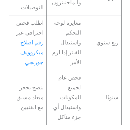
والماجنيترون
التوصيلات
معايرة لوحة
اطلب فحص
التحكم
احترافي عبر
ربع سنوي
واستبدال
رقم اصلاح
الفلتر إذا لزم
ميكروويف
الأمر
جورنجي
فحص عام
لجميع
ينصح بحجز
سنويًا
المكونات
ميعاد مسبق
واستبدال أي
مع الفنيين
جزء متآكل