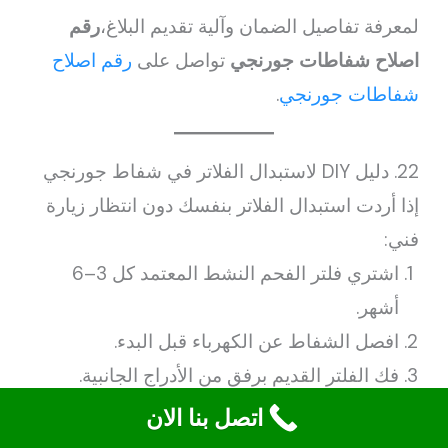
لمعرفة تفاصيل الضمان وآلية تقديم البلاغ،
رقم
اصلاح شفاطات جورنجي
تواصل على
رقم اصلاح
شفاطات جورنجي
.
22. دليل DIY لاستبدال الفلاتر في شفاط جورنجي
إذا أردت استبدال الفلاتر بنفسك دون انتظار زيارة
فني:
اشتري فلتر الفحم النشط المعتمد كل 3–6
أشهر.
افصل الشفاط عن الكهرباء قبل البدء.
فك الفلتر القديم برفق من الأدراج الجانبية.
نظف مكان الفلتر بماء وصابون ثم جففه.
اتصل بنا الان
ركب الفلتر الجديد حتى سماع صوت “كليك”