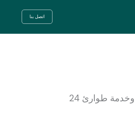
اتصل بنا
دليلك الكامل لصيانة وتركيب سخانات سيم — فني معتمد وخدمة طوارئ 24