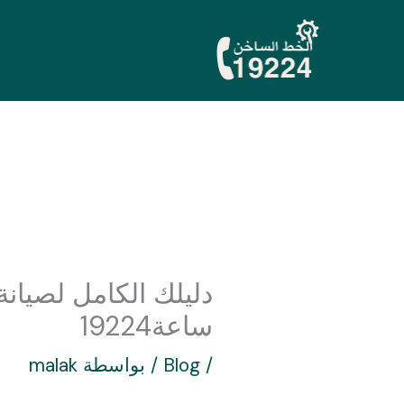
خطي
لى
لمحتوى
ساعة19224
/
Blog
/ بواسطة
malak