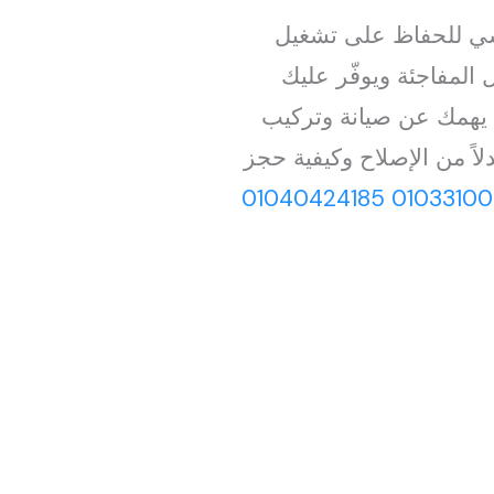
سي للحفاظ على تشغيل
المفاجئة ويوفّر عليك
 يهمك عن صيانة وتركيب
اً من الإصلاح وكيفية حجز
01040424185
01033100