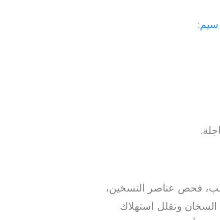
سيم
:
جلة.
سب، فحص عناصر التسخين،
ة السخان وتقلل استهلاك