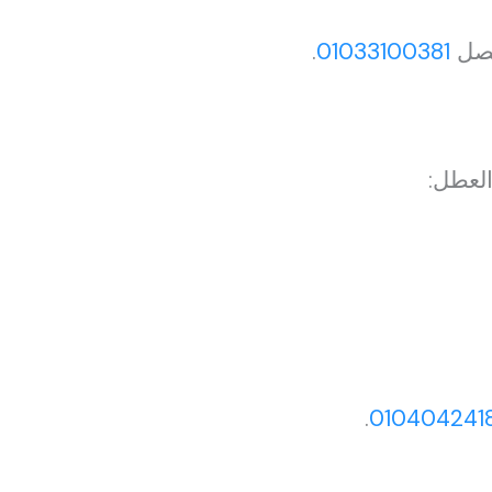
تصل
01033100381
.
لعطل:
.
010404241