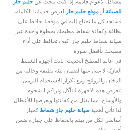
مشاكل لأعوام قادمة. إذا كنت تبحث عن
جليم جاز
للصيانة
أو
موقع جليم جاز
لعرض خدماتنا الكاملة،
فستجد كل ما تحتاج إليه في موقعنا. حافظ على
نظافة وكفاءة شفاط مطبخك بخطوة واحدة عبر
صيانة شفاط جليم جاز: كيف تحافظ على أداء
مطبخك بأفضل صورة
في عالم المطبخ الحديث، باتت أجهزة الشفط
الغازيّة لا غنى عنها لضمان بيئة نظيفة وخالية من
الدخان والروائح. ومع تكرار الاستخدام اليومي،
تتعرض هذه الأجهزة للتآكل وتراكم الشحوم
والأوساخ، مما يقلل من كفاءتها ويعرضها للأعطال.
لذا تأتي أهمية
صيانة جليم جاز شفاط
كخيار
أساسي لكل من يهتم بالحفاظ على جهازه ضمن
أفضل حالاته.