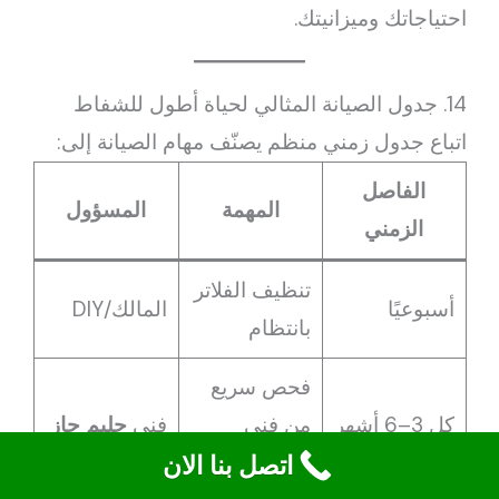
احتياجاتك وميزانيتك.
14. جدول الصيانة المثالي لحياة أطول للشفاط
اتباع جدول زمني منظم يصنّف مهام الصيانة إلى:
الفاصل
المهمة
المسؤول
الزمني
تنظيف الفلاتر
أسبوعيًا
المالك/DIY
بانتظام
فحص سريع
كل 3–6 أشهر
من فني
فني
جليم جاز
اتصل بنا الان
معتمد