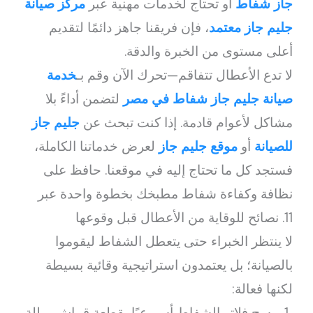
جاز شفاط
أو تحتاج لخدمات مهنية عبر
مركز صيانة
جليم جاز معتمد
، فإن فريقنا جاهز دائمًا لتقديم
أعلى مستوى من الخبرة والدقة.
لا تدع الأعطال تتفاقم—تحرك الآن وقم بـ
خدمة
صيانة جليم جاز شفاط في مصر
لتضمن أداءً بلا
مشاكل لأعوام قادمة. إذا كنت تبحث عن
جليم جاز
للصيانة
أو
موقع جليم جاز
لعرض خدماتنا الكاملة،
فستجد كل ما تحتاج إليه في موقعنا. حافظ على
نظافة وكفاءة شفاط مطبخك بخطوة واحدة عبر
11. نصائح للوقاية من الأعطال قبل وقوعها
لا ينتظر الخبراء حتى يتعطل الشفاط ليقوموا
بالصيانة؛ بل يعتمدون استراتيجية وقائية بسيطة
لكنها فعالة:
مسح فلاتر الشفاط أسبوعيًا بقطعة قماش مبللة