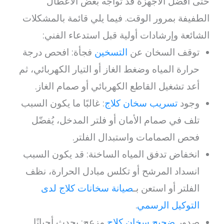
حتى أفضل الأجهزة قد تواجه بعض الأعطال
الطفيفة بمرور الوقت. فيما يلي قائمة بالمشكلات
الشائعة وإرشادات أولية قبل استدعاء الفني:
توقف السخان عن
التسخين
فجأة: افحص درجة
حرارة المياه وضغط الغاز أو التيار الكهربائي، ثم
أعد تشغيل القاطع الكهربائي أو صمام الغاز.
وجود
تسريب سخان كلاج
: غالبًا ما يكون السبب
تلف في صمام الأمان أو فلتر المدخل، يُفضّل
فحص الصمامات واستبدال الفلتر.
انخفاض تدفق المياه الساخنة: قد يكون السبب
انسداد المرشح أو تكلس مبادل الحرارة، نظف
الفلتر أو استعن بـ
صيانة سخانات كلاج لدى
التوكيل الرسمي
.
صدور
ضجيج سخان كلاج
مزعج: يحدث أحيانًا