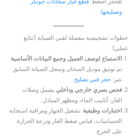
للحجز اضغط:
قطع غيار سخانات جونكر
وتصليحها
.
خطوات تشخيصية مفصلة لفني الصيانة (تتابع
عملي)
الاستماع لوصف العميل وجمع البيانات الأساسية
ثم توثيق موديل السخان وسجل الصيانة السابق
عبر:
حجز فني تصليح
.
فحص بصري خارجي وداخلي
يشمل وصلات
الغاز، أنابيب الماء، ومظهر المبادل.
اختبارات وظيفية
: تشغيل الجهاز ومراقبة استجابة
الحساسات، قياس ضغط الغاز ودرجة الحرارة
على الخرج.