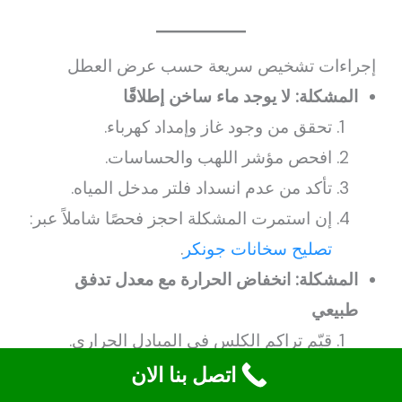
إجراءات تشخيص سريعة حسب عرض العطل
المشكلة: لا يوجد ماء ساخن إطلاقًا
تحقق من وجود غاز وإمداد كهرباء.
افحص مؤشر اللهب والحساسات.
تأكد من عدم انسداد فلتر مدخل المياه.
إن استمرت المشكلة احجز فحصًا شاملاً عبر:
تصليح سخانات جونكر
.
المشكلة: انخفاض الحرارة مع معدل تدفق
طبيعي
قيّم تراكم الكلس في المبادل الحراري.
افحص منظم الحرارة وحساسية الحساس.
اتصل بنا الان
تنظيف المبادل أو استبداله قد يكون مطلوبًا،