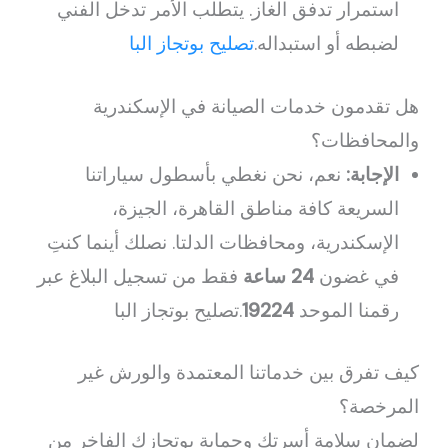
استمرار تدفق الغاز. يتطلب الأمر تدخل الفني
لضبطه أو استبداله.
تصليح بوتجاز البا
هل تقدمون خدمات الصيانة في الإسكندرية
والمحافظات؟
الإجابة:
نعم، نحن نغطي بأسطول سياراتنا
السريعة كافة مناطق القاهرة، الجيزة،
الإسكندرية، ومحافظات الدلتا. نصلك أينما كنتِ
في غضون
24 ساعة
فقط من تسجيل البلاغ عبر
رقمنا الموحد
19224
.تصليح بوتجاز البا
كيف تفرق بين خدماتنا المعتمدة والورش غير
المرخصة؟
لضمان سلامة أسرتك وحماية بوتجازك الفاخر من