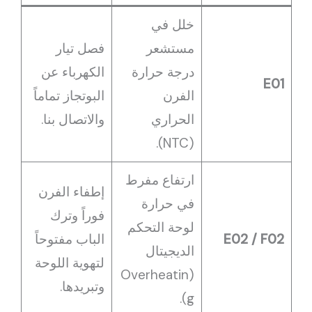
خلل في
مستشعر
فصل تيار
درجة حرارة
الكهرباء عن
E01
الفرن
البوتجاز تماماً
الحراري
والاتصال بنا.
(NTC).
ارتفاع مفرط
إطفاء الفرن
في حرارة
فوراً وترك
لوحة التحكم
E02 / F02
الباب مفتوحاً
الديجيتال
لتهوية اللوحة
(Overheatin
وتبريدها.
g).