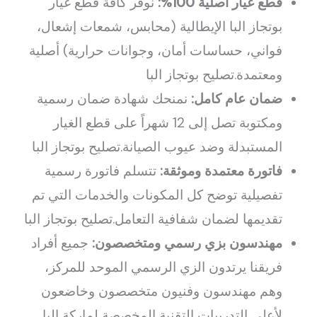
قطع غيار أصلية 100%:
نوفر كافة قطع غيار
بوتجاز البا الإيطالية (محابس، شمعات إشعال،
فواني، حساسات أمان، وجوانات حرارية) أصلية
ومعتمدة.تصليح بوتجاز البا
ضمان عام كامل:
نمنحك شهادة ضمان رسمية
ومكتوبة تصل إلى 12 شهراً على قطع الغيار
المستبدلة وضد عيوب الصيانة.تصليح بوتجاز البا
فاتورة معتمدة وموثقة:
تتسلم فاتورة رسمية
تفصيلية توضح كل المكونات والخدمات التي تم
تقديمها لضمان شفافية التعامل.تصليح بوتجاز البا
مهندسون بزي رسمي ومتخصصون:
جميع أفراد
فريقنا يرتدون الزي الرسمي الموحد للمركز،
وهم مهندسون وفنيون متخصصون وخاضعون
لأعلى التدريبات التقنية المخصصة لماركة البا