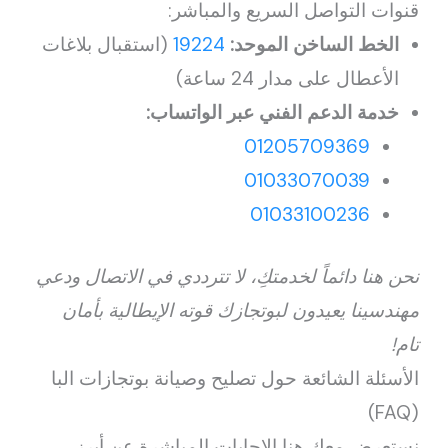
قنوات التواصل السريع والمباشر:
الخط الساخن الموحد:
19224
(استقبال بلاغات
الأعطال على مدار 24 ساعة)
خدمة الدعم الفني عبر الواتساب:
01205709369
01033070039
01033100236
نحن هنا دائماً لخدمتكِ، لا تترددي في الاتصال ودعي
مهندسينا يعيدون لبوتجازك قوته الإيطالية بأمان
تام!
الأسئلة الشائعة حول تصليح وصيانة بوتجازات البا
(FAQ)
نستعرض معكِ هنا الإجابات المباشرة عن أبرز