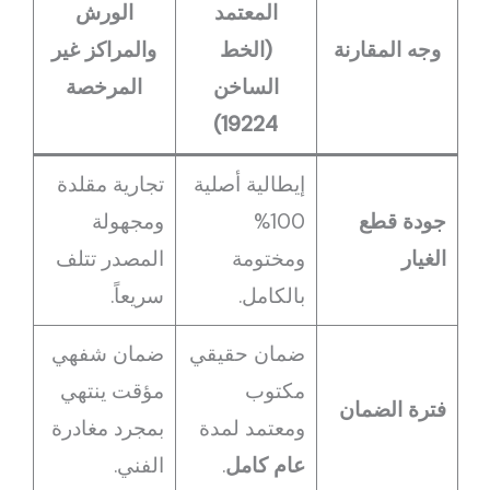
المعتمد
الورش
وجه المقارنة
(الخط
والمراكز غير
الساخن
المرخصة
19224)
إيطالية أصلية
تجارية مقلدة
جودة قطع
100%
ومجهولة
الغيار
ومختومة
المصدر تتلف
بالكامل.
سريعاً.
ضمان حقيقي
ضمان شفهي
مكتوب
مؤقت ينتهي
فترة الضمان
ومعتمد لمدة
بمجرد مغادرة
عام كامل
.
الفني.