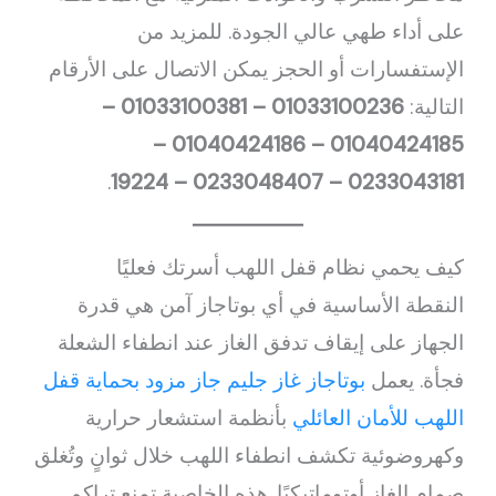
على أداء طهي عالي الجودة. للمزيد من
الإستفسارات أو الحجز يمكن الاتصال على الأرقام
التالية:
01033100236 – 01033100381 –
01040424185 – 01040424186 –
.
0233043181 – 0233048407 – 19224
كيف يحمي نظام قفل اللهب أسرتك فعليًا
النقطة الأساسية في أي بوتاجاز آمن هي قدرة
الجهاز على إيقاف تدفق الغاز عند انطفاء الشعلة
فجأة. يعمل
بوتاجاز غاز جليم جاز مزود بحماية قفل
اللهب للأمان العائلي
بأنظمة استشعار حرارية
وكهروضوئية تكشف انطفاء اللهب خلال ثوانٍ وتُغلق
صمام الغاز أوتوماتيكيًا. هذه الخاصية تمنع تراكم