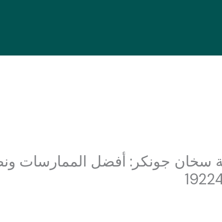
نة سخان جونكر: أفضل الممارسات ونصا