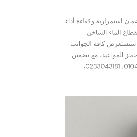
ن استمرارية وكفاءة أداء
قطاع الماء الساخن
، سنستعرض كافة الجوانب
 حجز المواعيد، مع تضمين
أرقام الاتصال التالية: 01033100236، 01033100381، 01040424185، 01040424186، 0233043181،