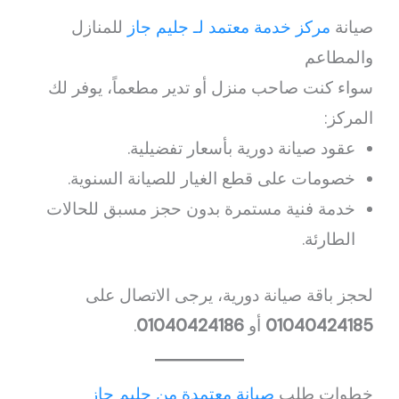
صيانة
مركز خدمة معتمد لـ جليم جاز
للمنازل
والمطاعم
سواء كنت صاحب منزل أو تدير مطعماً، يوفر لك
المركز:
عقود صيانة دورية بأسعار تفضيلية.
خصومات على قطع الغيار للصيانة السنوية.
خدمة فنية مستمرة بدون حجز مسبق للحالات
الطارئة.
لحجز باقة صيانة دورية، يرجى الاتصال على
01040424185
أو
01040424186
.
خطوات طلب
صيانة معتمدة من جليم جاز