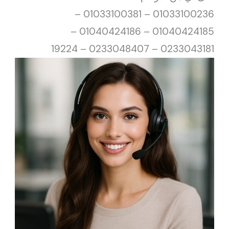
01033100236 – 01033100381 –
01040424185 – 01040424186 –
0233043181 – 0233048407 – 19224