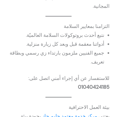
المجانية.
التزامنا بمعايير السلامة
نتبع أحدث بروتوكولات السلامة العالميّة.
أدواتنا معقمة قبل وبعد كل زيارة منزلية.
جميع الفنيين ملزمون بارتداء زي رسمي وبطاقة
تعريف.
للاستفسار عن أي إجراء أمني اتصل على:
01040424185
بيئة العمل الاحترافية
يعتني
مركز خدمة معتمد جليم جاز
بجودة بيئة